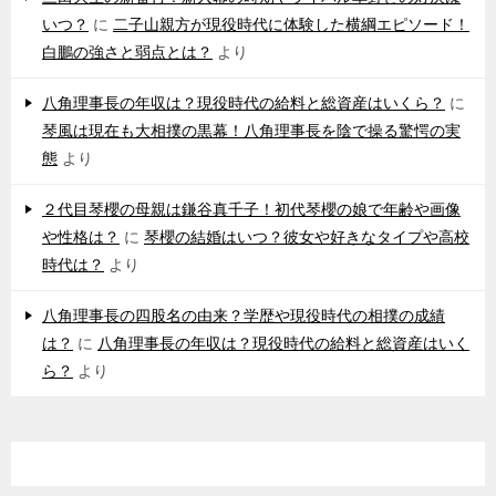
いつ？
に
二子山親方が現役時代に体験した横綱エピソード！
白鵬の強さと弱点とは？
より
八角理事長の年収は？現役時代の給料と総資産はいくら？
に
琴風は現在も大相撲の黒幕！八角理事長を陰で操る驚愕の実
態
より
２代目琴櫻の母親は鎌谷真千子！初代琴櫻の娘で年齢や画像
や性格は？
に
琴櫻の結婚はいつ？彼女や好きなタイプや高校
時代は？
より
八角理事長の四股名の由来？学歴や現役時代の相撲の成績
は？
に
八角理事長の年収は？現役時代の給料と総資産はいく
ら？
より