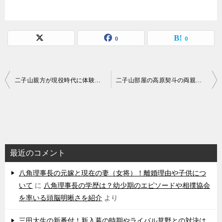
0
0
投
二子山親方が現役時代に体験した横綱エピソード！白鵬の強さと弱点とは？
二子山部屋の高原契斗の両親と高校時代の成績
稿
ナ
ビ
ゲ
最近のコメント
ー
シ
八角理事長の元嫁と現在の妻（女将）！離婚理由や子供につ
いて
に
八角理事長の学歴は？幼少期のエピソードや相撲協会
ョ
を率いる頭脳明晰さを紹介
より
ン
三田大生の新番付！新入幕の時期やライバル草野との対決は