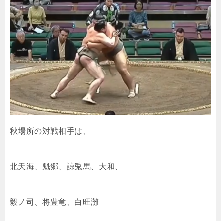
秋場所の対戦相手は、
北天海、魁郷、諒兎馬、大和、
毅ノ司、将豊竜、白旺灘