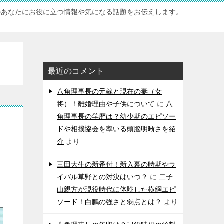
のあなたにお役に立つ情報や気になる話題をお伝えします。
最近のコメント
八角理事長の元嫁と現在の妻（女
将）！離婚理由や子供について
に
八
角理事長の学歴は？幼少期のエピソー
ドや相撲協会を率いる頭脳明晰さを紹
介
より
三田大生の新番付！新入幕の時期やラ
イバル草野との対決はいつ？
に
二子
山親方が現役時代に体験した横綱エピ
ソード！白鵬の強さと弱点とは？
より