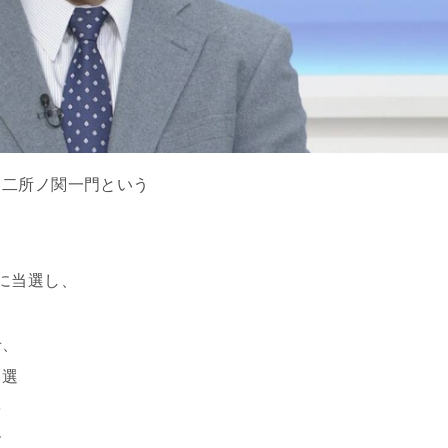
、二所ノ関一門という
に当選し、
せ、
当選
を
す