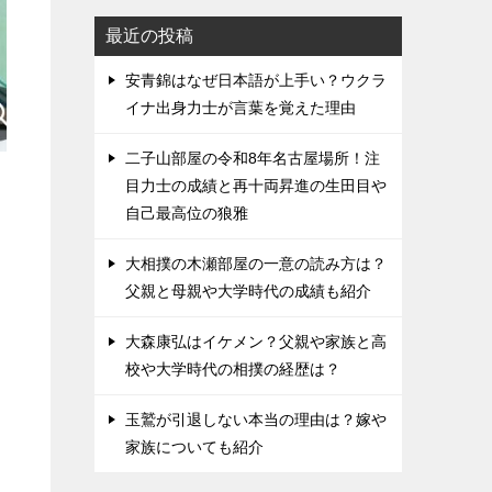
最近の投稿
安青錦はなぜ日本語が上手い？ウクラ
イナ出身力士が言葉を覚えた理由
二子山部屋の令和8年名古屋場所！注
目力士の成績と再十両昇進の生田目や
自己最高位の狼雅
大相撲の木瀬部屋の一意の読み方は？
父親と母親や大学時代の成績も紹介
大森康弘はイケメン？父親や家族と高
校や大学時代の相撲の経歴は？
玉鷲が引退しない本当の理由は？嫁や
家族についても紹介