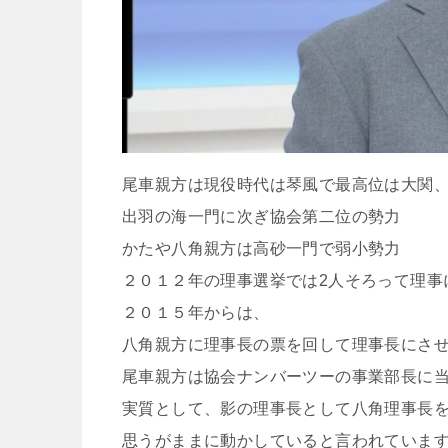
尾車親方は現役時代は琴風で最高位は大関
出羽の海一門に次ぎ協会第二位の勢力
かたや八角親方は高砂一門で弱小勢力
２０１２年の理事選挙では2人そろって理事
２０１５年からは、
八角親方に理事長の票を回して理事長にさ
尾車親方は協会ナンバーツーの事業部長に
実質として、影の理事長として八角理事長
思うがままに動かしていると言われていま