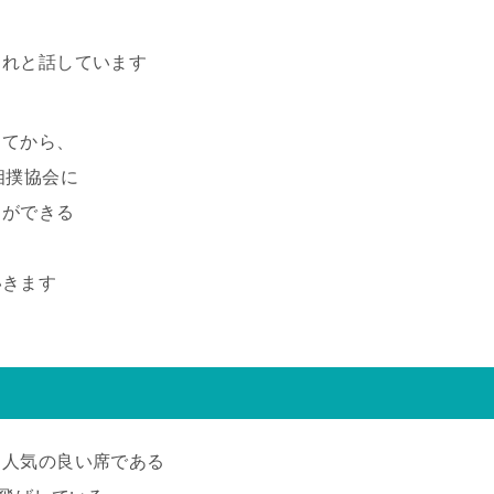
くれと話しています
ってから、
相撲協会に
とができる
いきます
る人気の良い席である