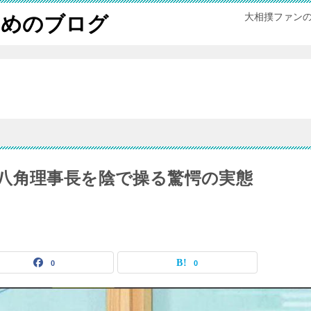
大相撲ファン
ためのブログ
八角理事長を陰で操る驚愕の実態
0
0