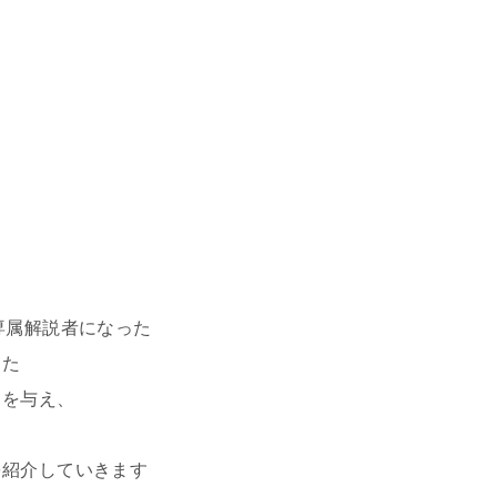
専属解説者になった
した
力を与え、
を紹介していきます