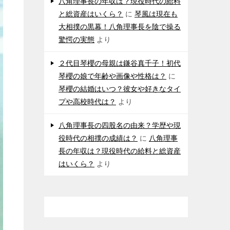
八角理事長の年収は？現役時代の給料
と総資産はいくら？
に
琴風は現在も
大相撲の黒幕！八角理事長を陰で操る
驚愕の実態
より
２代目琴櫻の母親は鎌谷真千子！初代
琴櫻の娘で年齢や画像や性格は？
に
琴櫻の結婚はいつ？彼女や好きなタイ
プや高校時代は？
より
八角理事長の四股名の由来？学歴や現
役時代の相撲の成績は？
に
八角理事
長の年収は？現役時代の給料と総資産
はいくら？
より