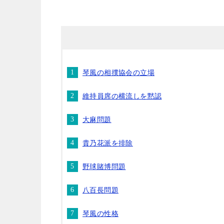
琴風の相撲協会の立場
維持員席の横流しを黙認
大麻問題
貴乃花派を排除
野球賭博問題
八百長問題
琴風の性格