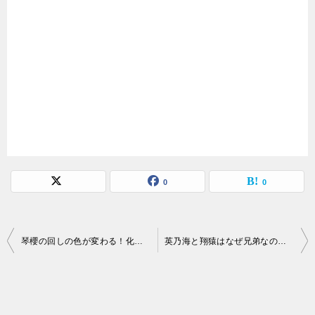
0
0
投
琴櫻の回しの色が変わる！化粧まわしデヴィ夫人
英乃海と翔猿はなぜ兄弟なのに似ていない？その理由を徹底解説
稿
ナ
ビ