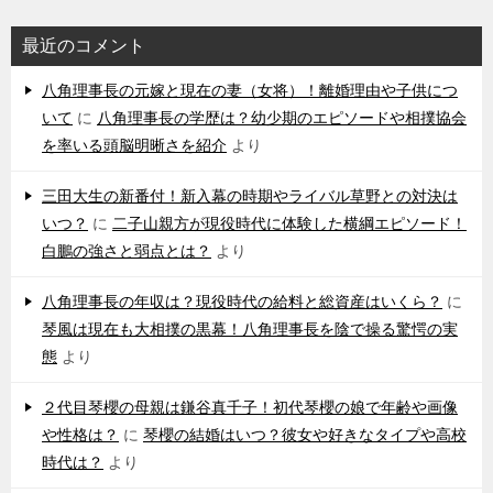
ゲ
最近のコメント
ー
シ
八角理事長の元嫁と現在の妻（女将）！離婚理由や子供につ
いて
に
八角理事長の学歴は？幼少期のエピソードや相撲協会
ョ
を率いる頭脳明晰さを紹介
より
ン
三田大生の新番付！新入幕の時期やライバル草野との対決は
いつ？
に
二子山親方が現役時代に体験した横綱エピソード！
白鵬の強さと弱点とは？
より
八角理事長の年収は？現役時代の給料と総資産はいくら？
に
琴風は現在も大相撲の黒幕！八角理事長を陰で操る驚愕の実
態
より
２代目琴櫻の母親は鎌谷真千子！初代琴櫻の娘で年齢や画像
や性格は？
に
琴櫻の結婚はいつ？彼女や好きなタイプや高校
時代は？
より