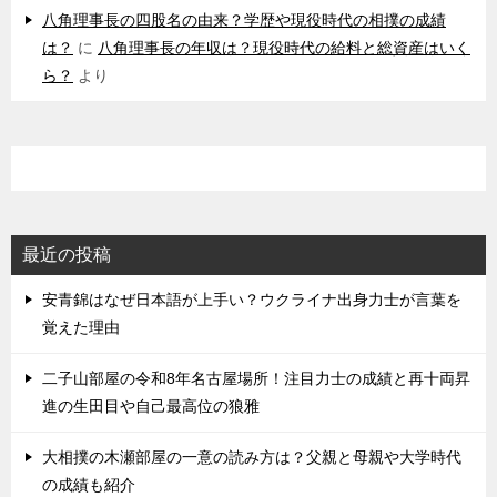
八角理事長の四股名の由来？学歴や現役時代の相撲の成績
は？
に
八角理事長の年収は？現役時代の給料と総資産はいく
ら？
より
最近の投稿
安青錦はなぜ日本語が上手い？ウクライナ出身力士が言葉を
覚えた理由
二子山部屋の令和8年名古屋場所！注目力士の成績と再十両昇
進の生田目や自己最高位の狼雅
大相撲の木瀬部屋の一意の読み方は？父親と母親や大学時代
の成績も紹介