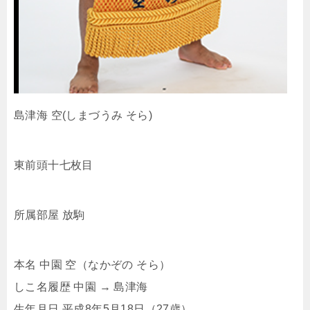
島津海 空(しまづうみ そら)
東前頭十七枚目
所属部屋 放駒
本名 中園 空（なかぞの そら）
しこ名履歴 中園 → 島津海
生年月日 平成8年5月18日（27歳）