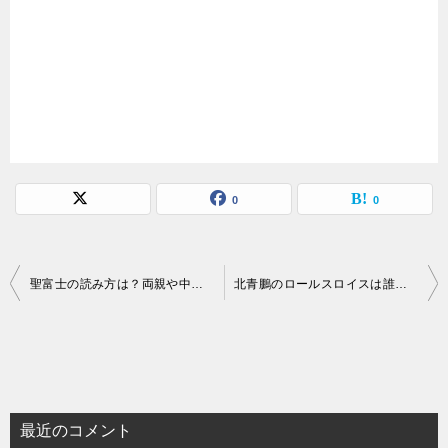
0
0
投
聖富士の読み方は？両親や中学・高校時代の相撲の成績を紹介
北青鵬のロールスロイスは誰の？宮城野親方が買い与えた可能性は？
稿
ナ
ビ
ゲ
最近のコメント
ー