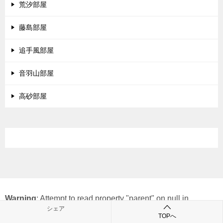
荒汐部屋
藤島部屋
追手風部屋
音羽山部屋
高砂部屋
Warning
: Attempt to read property "parent" on null in
シェア
/home/c3544444/public_html/katatosi.com/wp-
TOPへ
content/themes/keni80_wp_standard_all_202507301035/