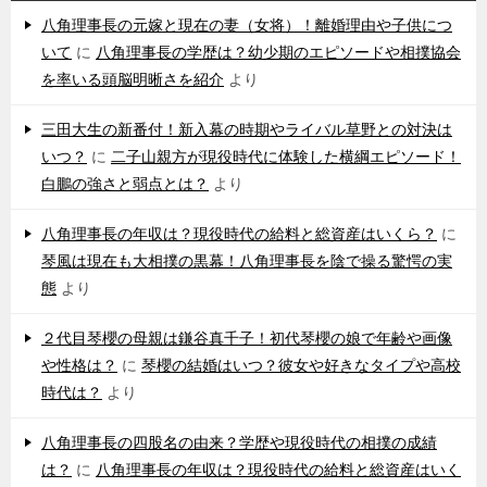
シ
八角理事長の元嫁と現在の妻（女将）！離婚理由や子供につ
いて
に
八角理事長の学歴は？幼少期のエピソードや相撲協会
ョ
を率いる頭脳明晰さを紹介
より
ン
三田大生の新番付！新入幕の時期やライバル草野との対決は
いつ？
に
二子山親方が現役時代に体験した横綱エピソード！
白鵬の強さと弱点とは？
より
八角理事長の年収は？現役時代の給料と総資産はいくら？
に
琴風は現在も大相撲の黒幕！八角理事長を陰で操る驚愕の実
態
より
２代目琴櫻の母親は鎌谷真千子！初代琴櫻の娘で年齢や画像
や性格は？
に
琴櫻の結婚はいつ？彼女や好きなタイプや高校
時代は？
より
八角理事長の四股名の由来？学歴や現役時代の相撲の成績
は？
に
八角理事長の年収は？現役時代の給料と総資産はいく