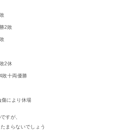
敗
勝2敗
敗
敗2休
4敗十両優勝
負傷により休場
のですが、
てたまらないでしょう