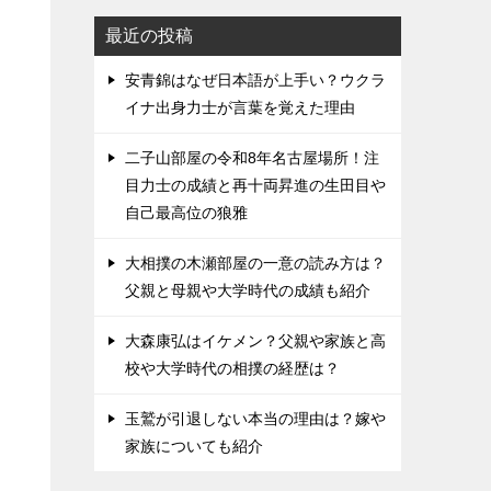
最近の投稿
安青錦はなぜ日本語が上手い？ウクラ
イナ出身力士が言葉を覚えた理由
二子山部屋の令和8年名古屋場所！注
目力士の成績と再十両昇進の生田目や
自己最高位の狼雅
大相撲の木瀬部屋の一意の読み方は？
父親と母親や大学時代の成績も紹介
大森康弘はイケメン？父親や家族と高
校や大学時代の相撲の経歴は？
玉鷲が引退しない本当の理由は？嫁や
家族についても紹介