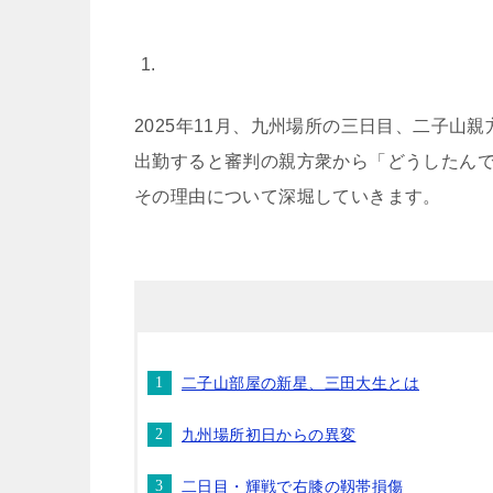
2025年11月、九州場所の三日目、二子山
出勤すると審判の親方衆から「どうしたん
その理由について深堀していきます。
二子山部屋の新星、三田大生とは
九州場所初日からの異変
二日目・輝戦で右膝の靱帯損傷