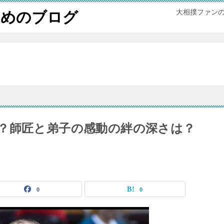
大相撲ファン
ためのブログ
？師匠と弟子の感動の絆の深さは？
0
0