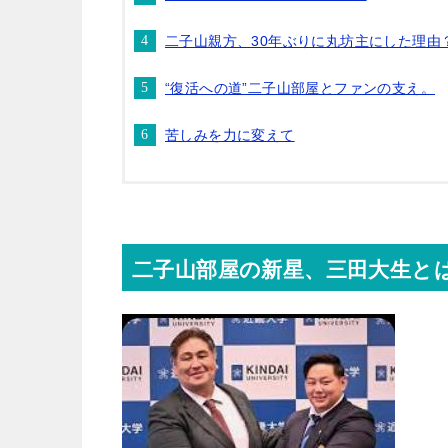
二子山親方、30年ぶりに丸坊主にした理由
“復活への道”二子山部屋とファンの支え。
苦しみを力に変えて
二子山部屋の新星、三田大生と