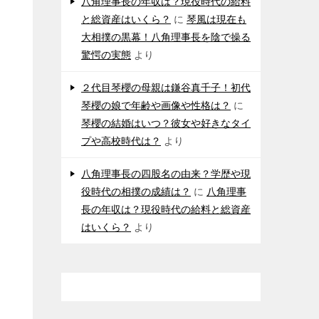
八角理事長の年収は？現役時代の給料
と総資産はいくら？
に
琴風は現在も
大相撲の黒幕！八角理事長を陰で操る
驚愕の実態
より
２代目琴櫻の母親は鎌谷真千子！初代
琴櫻の娘で年齢や画像や性格は？
に
琴櫻の結婚はいつ？彼女や好きなタイ
プや高校時代は？
より
八角理事長の四股名の由来？学歴や現
役時代の相撲の成績は？
に
八角理事
長の年収は？現役時代の給料と総資産
はいくら？
より