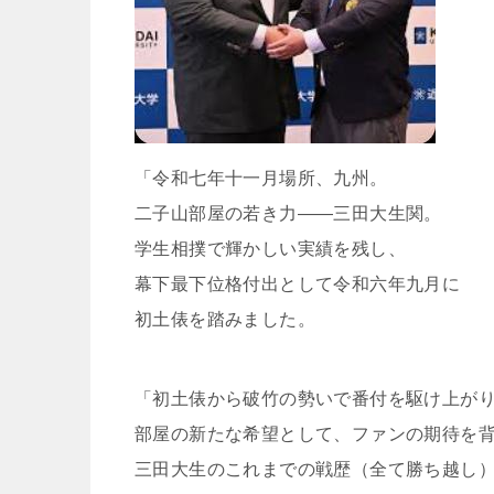
「令和七年十一月場所、九州。
二子山部屋の若き力――三田大生関。
学生相撲で輝かしい実績を残し、
幕下最下位格付出として令和六年九月に
初土俵を踏みました。
「初土俵から破竹の勢いで番付を駆け上が
部屋の新たな希望として、ファンの期待を
三田大生のこれまでの戦歴（全て勝ち越し