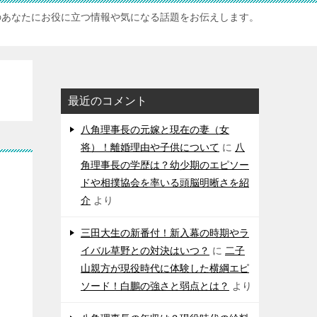
のあなたにお役に立つ情報や気になる話題をお伝えします。
最近のコメント
八角理事長の元嫁と現在の妻（女
将）！離婚理由や子供について
に
八
角理事長の学歴は？幼少期のエピソー
ドや相撲協会を率いる頭脳明晰さを紹
介
より
三田大生の新番付！新入幕の時期やラ
イバル草野との対決はいつ？
に
二子
山親方が現役時代に体験した横綱エピ
ソード！白鵬の強さと弱点とは？
より