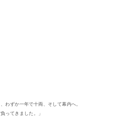
り、わずか一年で十両、そして幕内へ。
背負ってきました。」
）