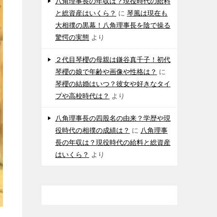
八角理事長の年収は？現役時代の給料
と総資産はいくら？
に
琴風は現在も
大相撲の黒幕！八角理事長を陰で操る
驚愕の実態
より
２代目琴櫻の母親は鎌谷真千子！初代
琴櫻の娘で年齢や画像や性格は？
に
琴櫻の結婚はいつ？彼女や好きなタイ
プや高校時代は？
より
八角理事長の四股名の由来？学歴や現
役時代の相撲の成績は？
に
八角理事
長の年収は？現役時代の給料と総資産
はいくら？
より