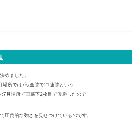
親
を決めました。
月場所では7戦全勝で21連勝という
の7月場所で西幕下2枚目で優勝したので
進して圧倒的な強さを見せつけているのです。