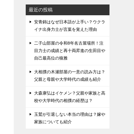
最近の投稿
安青錦はなぜ日本語が上手い？ウクラ
イナ出身力士が言葉を覚えた理由
二子山部屋の令和8年名古屋場所！注
目力士の成績と再十両昇進の生田目や
自己最高位の狼雅
大相撲の木瀬部屋の一意の読み方は？
父親と母親や大学時代の成績も紹介
大森康弘はイケメン？父親や家族と高
校や大学時代の相撲の経歴は？
玉鷲が引退しない本当の理由は？嫁や
家族についても紹介