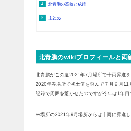
北青鵬の高校と成績
まとめ
北青鵬のwikiプロフィールと両
北青鵬がこの度2021年7月場所で十両昇進
2020年春場所で初土俵を踏んで７月９月11
記録で周囲を驚かせたのですが今年は1年目
来場所の2021年9月場所からは十両に昇