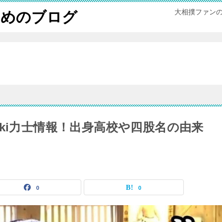
大相撲ファン
ためのブログ
ki力士情報！出身高校や四股名の由来
0
0