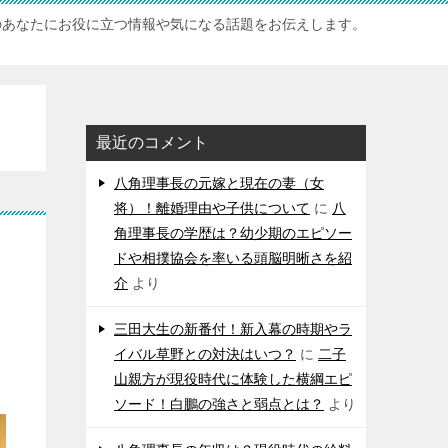
のあなたにお役に立つ情報や気になる話題をお伝えします。
最近のコメント
八角理事長の元嫁と現在の妻（女
将）！離婚理由や子供について
に
八
角理事長の学歴は？幼少期のエピソー
ドや相撲協会を率いる頭脳明晰さを紹
介
より
三田大生の新番付！新入幕の時期やラ
イバル草野との対決はいつ？
に
二子
山親方が現役時代に体験した横綱エピ
ソード！白鵬の強さと弱点とは？
より