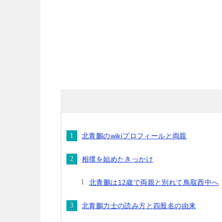
北青鵬のwikiプロフィールと両親
相撲を始めたきっかけ
北青鵬は12歳で両親と別れて鳥取西中へ
北青鵬力士の読み方と四股名の由来