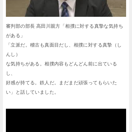
審判部の部長 高田川親方「相撲に対する真摯な気持ち
がある」
「立派だ。稽古も真面目だし、相撲に対する真摯（し
んし）
な気持ちがある。相撲内容もどんどん前に出ている
し、
好感が持てる。鉄人だ。まだまだ頑張ってもらいた
い」と話していました。