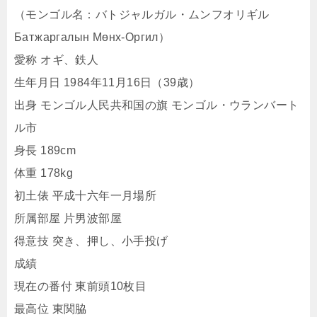
（モンゴル名：バトジャルガル・ムンフオリギル
Батжаргалын Мөнх-Оргил）
愛称 オギ、鉄人
生年月日 1984年11月16日（39歳）
出身 モンゴル人民共和国の旗 モンゴル・ウランバート
ル市
身長 189cm
体重 178kg
初土俵 平成十六年一月場所
所属部屋 片男波部屋
得意技 突き、押し、小手投げ
成績
現在の番付 東前頭10枚目
最高位 東関脇