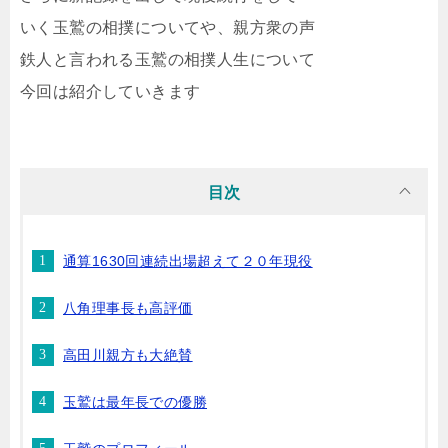
いく玉鷲の相撲についてや、親方衆の声
鉄人と言われる玉鷲の相撲人生について
今回は紹介していきます
目次
通算1630回連続出場超えて２０年現役
八角理事長も高評価
高田川親方も大絶賛
玉鷲は最年長での優勝