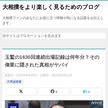
大相撲をより楽しく見るためのブログ
大相撲ファンのあなたにお役に立つ情報や気になる話題をお伝えし
ます。
当サイトはプロモーションを含みます
玉鷲の1630回連続出場記録は何年分？その
偉業に隠された真相がヤバイ
更新日：
2024年9月25日
公開日：
2024年9月11日
片男波部屋
0
0