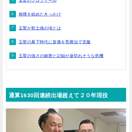
玉鷲のプロフィール
相撲を始めたきっかけ
玉鷲が初土俵の頃とは
玉鷲の幕下時代に首痛を荒療治で克服
玉鷲の強さの秘密と記録が途切れそうな危機
通算1630回連続出場超えて２０年現役