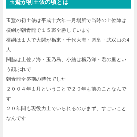
玉鷲が初土俵の頃とは
玉鷲の初土俵は平成十六年一月場所で当時の上位陣は
横綱が朝青龍で１５戦全勝しています
横綱は１人で大関が栃東・千代大海・魁皇・武双山の4
人
関脇は土佐ノ海・玉乃島、小結は栃乃洋・君の里とい
う顔ぶれで
朝青龍全盛期の時代でした
２００４年１月ということで２０年も前のことなんで
す
２０年間も現役力士でいられるのがまず、すごいこと
なんです