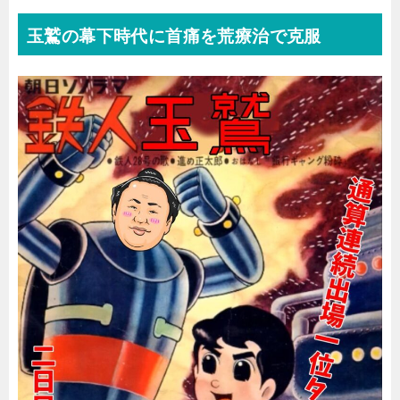
玉鷲の幕下時代に首痛を荒療治で克服