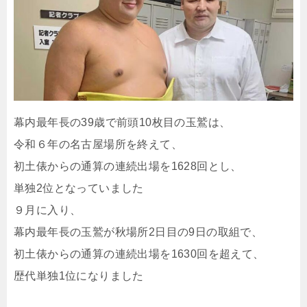
幕内最年長の39歳で前頭10枚目の玉鷲は、
令和６年の名古屋場所を終えて、
初土俵からの通算の連続出場を1628回とし、
単独2位となっていました
９月に入り、
幕内最年長の玉鷲が秋場所2日目の9日の取組で、
初土俵からの通算の連続出場を1630回を超えて、
歴代単独1位になりました