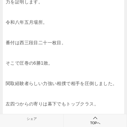
力を証明します。
令和八年五月場所。
番付は西三段目二十一枚目。
そこで圧巻の6勝1敗。
関取経験者らしい力強い相撲で相手を圧倒しました。
左四つからの寄りは幕下でもトップクラス。
シェア
TOPへ
重い足腰を生かした寄り切りに加え、豪快な上手投げ