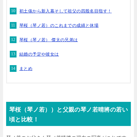
初土俵から新入幕そして祖父の四股名目指す！
琴桜（琴ノ若）のこれまでの成績と休場
琴桜（琴ノ若） 傑太の兄弟は
結婚の予定や彼女は
まとめ
琴桜（琴ノ若））と父親の琴ノ若晴將の若い
頃と比較！