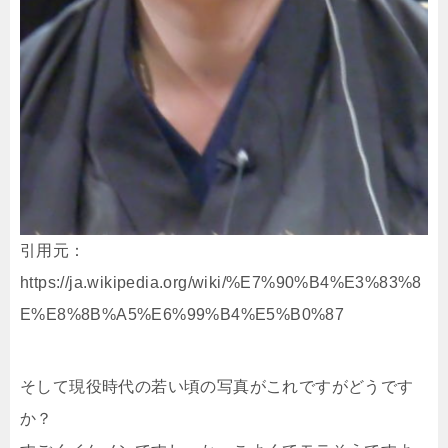
引用元：
https://ja.wikipedia.org/wiki/%E7%90%B4%E3%83%8
E%E8%8B%A5%E6%99%B4%E5%B0%87
そして現役時代の若い頃の写真がこれですがどうです
か？