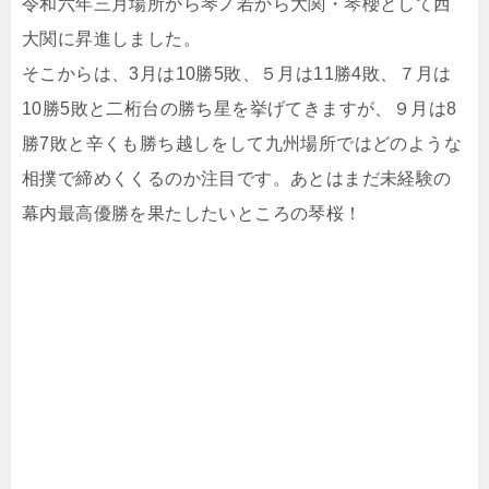
令和六年三月場所から琴ノ若から大関・琴櫻として西
大関に昇進しました。
そこからは、3月は10勝5敗、５月は11勝4敗、７月は
10勝5敗と二桁台の勝ち星を挙げてきますが、９月は8
勝7敗と辛くも勝ち越しをして九州場所ではどのような
相撲で締めくくるのか注目です。あとはまだ未経験の
幕内最高優勝を果たしたいところの琴桜！