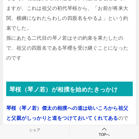
ますが、これは祖父の初代琴桜から、「お前が将来大
関、横綱になれたらわしの四股名をやるよ」という約
束でした。
孫にあたる二代目の琴ノ若はその約束を果たしたの
で、祖父の四股名である琴櫻を受け継ぐことになった
のです
琴桜（琴ノ若）が相撲を始めたきっかけ
琴桜（琴ノ若）傑太の相撲への道は幼いころから祖父
と父親がしっかりと道をつけておいてくれてある
ので
琴桜（琴ノ若）はその後を歩んでいくこととなったわ
シェア
TOPへ
けです。