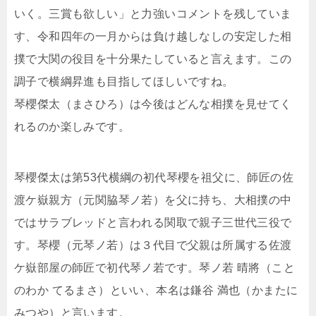
いく。三賞も欲しい」と力強いコメントを残していま
す、令和四年の一月からは負け越しなしの安定した相
撲で大関の役目を十分果たしていると言えます。この
調子で横綱昇進も目指してほしいですね。
琴櫻傑太（まさひろ）は今後はどんな相撲を見せてく
れるのか楽しみです。
琴櫻傑太は第53代横綱の初代琴櫻を祖父に、師匠の佐
渡ケ嶽親方（元関脇琴ノ若）を父に持ち、大相撲の中
ではサラブレッドと言われる関取で親子三世代三役で
す。琴櫻（元琴ノ若）は３代目で父親は所属する佐渡
ケ嶽部屋の師匠で初代琴ノ若です。琴ノ若 晴將（こと
のわか てるまさ）といい、本名は鎌谷 満也（かまたに
みつや）と言います。