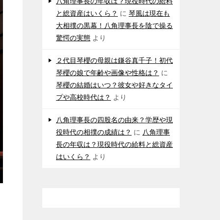
八角理事長の年収は？現役時代の給料
と総資産はいくら？
に
琴風は現在も
大相撲の黒幕！八角理事長を陰で操る
驚愕の実態
より
２代目琴櫻の母親は鎌谷真千子！初代
琴櫻の娘で年齢や画像や性格は？
に
琴櫻の結婚はいつ？彼女や好きなタイ
プや高校時代は？
より
八角理事長の四股名の由来？学歴や現
役時代の相撲の成績は？
に
八角理事
長の年収は？現役時代の給料と総資産
はいくら？
より