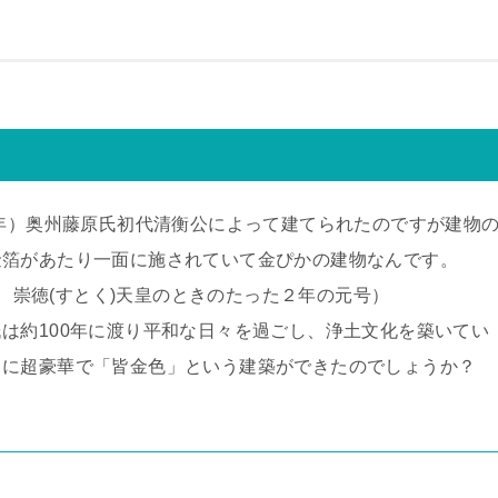
元年）奥州藤原氏初代清衡公によって建てられたのですが建物
金箔があたり一面に施されていて金ぴかの建物なんです。
で、崇徳(すとく)天皇のときのたった２年の元号）
は約100年に渡り平和な日々を過ごし、浄土文化を築いてい
うに超豪華で「皆金色」という建築ができたのでしょうか？
由