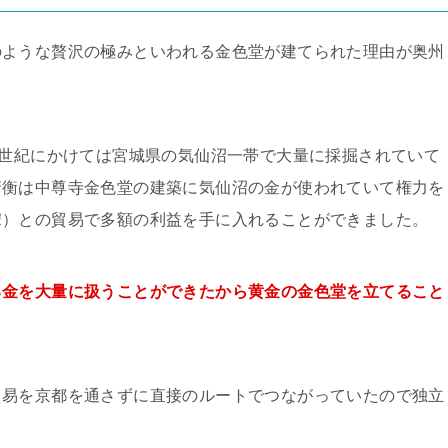
のような贅沢の極みといわれる金色堂が建てられた理由が奥州
6世紀にかけては宮城県の気仙沼一帯で大量に採掘されていて
清衡は中尊寺金色堂の建築に気仙沼の金が使われていて権力を
宋）との貿易で多額の利益を手に入れることができました。
る金を大量に扱うことができたから黄金の金色堂を立てること
貿易を京都を通さずに直接のルートでつながっていたので独立