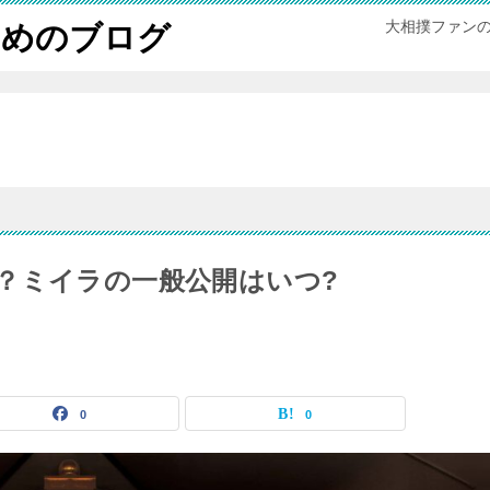
大相撲ファン
ためのブログ
？ミイラの一般公開はいつ?
0
0