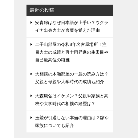
最近の投稿
安青錦はなぜ日本語が上手い？ウクラ
イナ出身力士が言葉を覚えた理由
二子山部屋の令和8年名古屋場所！注
目力士の成績と再十両昇進の生田目や
自己最高位の狼雅
大相撲の木瀬部屋の一意の読み方は？
父親と母親や大学時代の成績も紹介
大森康弘はイケメン？父親や家族と高
校や大学時代の相撲の経歴は？
玉鷲が引退しない本当の理由は？嫁や
家族についても紹介