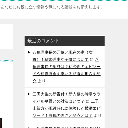
のあなたにお役に立つ情報や気になる話題をお伝えします。
最近のコメント
八角理事長の元嫁と現在の妻（女
将）！離婚理由や子供について
に
八
角理事長の学歴は？幼少期のエピソー
ドや相撲協会を率いる頭脳明晰さを紹
介
より
三田大生の新番付！新入幕の時期やラ
イバル草野との対決はいつ？
に
二子
山親方が現役時代に体験した横綱エピ
ソード！白鵬の強さと弱点とは？
より