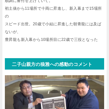
順調に番付を上げていく。
初土俵から11場所で十両に昇進し、新入幕まで15場所
の
スピード出世。20歳で小結に昇進した朝青龍には及ば
ないが、
豊昇龍も新入幕から10場所目に22歳で三役となった
二子山親方の狼雅への感動のコメント