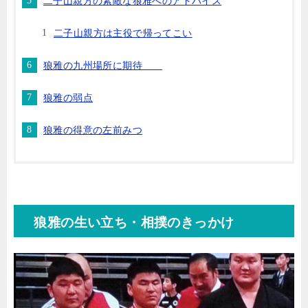
二子山親方の素敵な狼雅へのアドバイス
二子山親方は主役で帰ってこい
狼雅の九州場所に期待
狼雅の弱点
狼雅の得意の左前みつ
狼雅の生い立ち・相撲のきっかけ