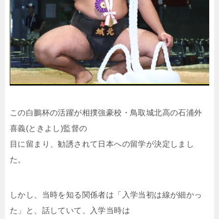
この白鵬杯の活躍が相撲強豪校・鳥取城北高の石浦外
喜義(ときよし)監督の
目に留まり、勧誘されて日本への留学が決定しまし
た。
しかし、当時を知る関係者は「入学当初は線が細かっ
た」と、話していて、入学当時は