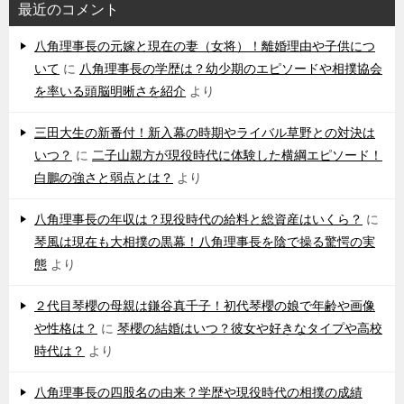
最近のコメント
八角理事長の元嫁と現在の妻（女将）！離婚理由や子供につ
いて
に
八角理事長の学歴は？幼少期のエピソードや相撲協会
を率いる頭脳明晰さを紹介
より
三田大生の新番付！新入幕の時期やライバル草野との対決は
いつ？
に
二子山親方が現役時代に体験した横綱エピソード！
白鵬の強さと弱点とは？
より
八角理事長の年収は？現役時代の給料と総資産はいくら？
に
琴風は現在も大相撲の黒幕！八角理事長を陰で操る驚愕の実
態
より
２代目琴櫻の母親は鎌谷真千子！初代琴櫻の娘で年齢や画像
や性格は？
に
琴櫻の結婚はいつ？彼女や好きなタイプや高校
時代は？
より
八角理事長の四股名の由来？学歴や現役時代の相撲の成績