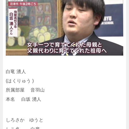
白竜 湧人
(はくりゅう )
所属部屋 音羽山
本名 白坂 湧人
しろさか ゆうと