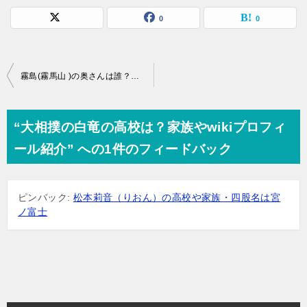
0
0
投
霧島(霧馬山 )の奥さんは誰？顔写真は？愛娘がかわいすぎて デレデレの理由とは？
稿
ナ
“大相撲の白竜の高校は？家族やwikiプロフィ
ビ
ール紹介” への1件のフィードバック
ゲ
ー
ピンバック:
松本莉音（りおん）の高校や家族・四股名は宮
シ
ノ富士
ョ
ン