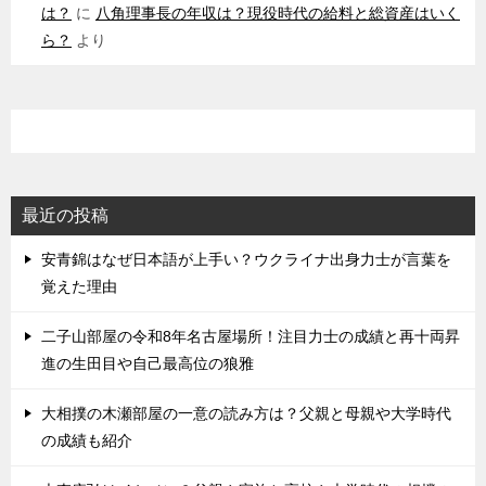
は？
に
八角理事長の年収は？現役時代の給料と総資産はいく
ら？
より
最近の投稿
安青錦はなぜ日本語が上手い？ウクライナ出身力士が言葉を
覚えた理由
二子山部屋の令和8年名古屋場所！注目力士の成績と再十両昇
進の生田目や自己最高位の狼雅
大相撲の木瀬部屋の一意の読み方は？父親と母親や大学時代
の成績も紹介