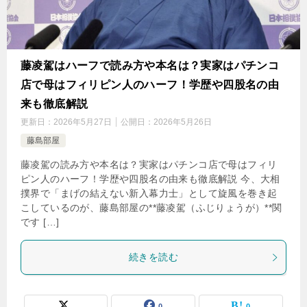
藤凌駕はハーフで読み方や本名は？実家はパチンコ
店で母はフィリピン人のハーフ！学歴や四股名の由
来も徹底解説
更新日：
2026年5月27日
公開日：
2026年5月26日
藤島部屋
藤凌駕の読み方や本名は？実家はパチンコ店で母はフィリ
ピン人のハーフ！学歴や四股名の由来も徹底解説 今、大相
撲界で「まげの結えない新入幕力士」として旋風を巻き起
こしているのが、藤島部屋の**藤凌駕（ふじりょうが）**関
です […]
続きを読む
0
0