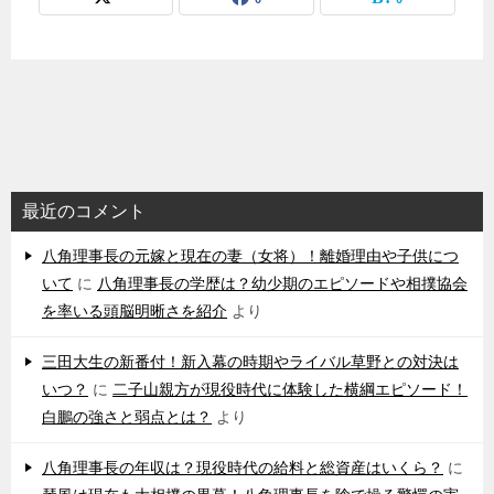
最近のコメント
八角理事長の元嫁と現在の妻（女将）！離婚理由や子供につ
いて
に
八角理事長の学歴は？幼少期のエピソードや相撲協会
を率いる頭脳明晰さを紹介
より
三田大生の新番付！新入幕の時期やライバル草野との対決は
いつ？
に
二子山親方が現役時代に体験した横綱エピソード！
白鵬の強さと弱点とは？
より
八角理事長の年収は？現役時代の給料と総資産はいくら？
に