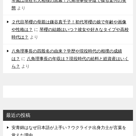
琴風は現在も大相撲の黒幕！八角理事長を陰で操る驚愕の実
態
より
２代目琴櫻の母親は鎌谷真千子！初代琴櫻の娘で年齢や画像
や性格は？
に
琴櫻の結婚はいつ？彼女や好きなタイプや高校
時代は？
より
八角理事長の四股名の由来？学歴や現役時代の相撲の成績
は？
に
八角理事長の年収は？現役時代の給料と総資産はいく
ら？
より
最近の投稿
安青錦はなぜ日本語が上手い？ウクライナ出身力士が言葉を
覚えた理由