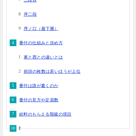
三段目
序二段
序ノ口（最下層）
番付の仕組みと決め方
東と西との違いとは
前頭の枚数は若いほうが上位
番付は誰が書くのか
番付の見方や定員数
給料のもらえる階級の境目