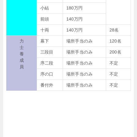
小結
180万円
前頭
140万円
十両
140万円
28名
力
幕下
場所手当のみ
120名
士
三段目
場所手当のみ
200名
養
成
序二段
場所手当のみ
不定
員
序の口
場所手当のみ
不定
番付外
場所手当のみ
不定