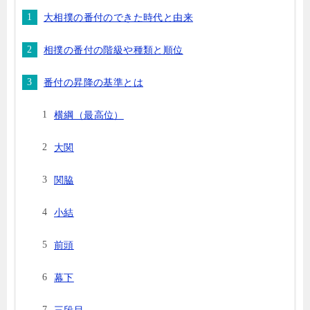
大相撲の番付のできた時代と由来
相撲の番付の階級や種類と順位
番付の昇降の基準とは
横綱（最高位）
大関
関脇
小結
前頭
幕下