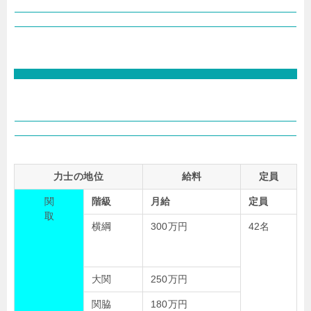
力士の地位
給料
定員
関
階級
月給
定員
取
横綱
300万円
42名
大関
250万円
関脇
180万円