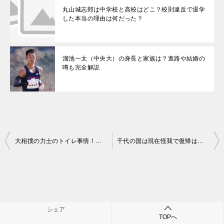
丸山城志郎は中学校と高校はどこ？校則違反で退学
した本当の理由は何だった？
溜池一太（中央大）の身長と家族は？進路や結婚の
噂も完全解説
投
大相撲の力士のトイレ事情！飛行機でどうする？拭けない力士はいる？便器の大きいサイズは何キロまで？
千代の国は現在怪我で復帰はいつ？力士情報や髪のハゲが気になる！
稿
ナ
ビ
ゲ
シェア
最近のコメント
TOPへ
ー