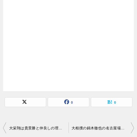
0
0
投
大栄翔は貴景勝と仲良しの理由は？出会いはいつから？
大相撲の錦木徹也の名古屋場所の成績！結婚や出身地や学歴と四股名の由来
稿