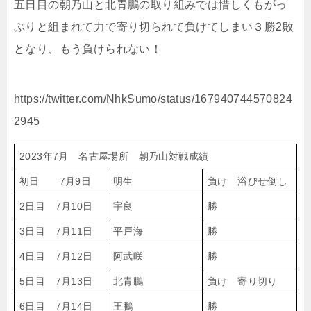
五日目の朝乃山と北青鵬の取り組みでは惜しくもがっ
ぷりと組まれて力で寄り切られて負けてしまい３勝2敗
となり、もう負けられない！
https://twitter.com/NhkSumo/status/167940744570824
2945
2023年7月 名古屋場所 朝乃山対戦成績
初日 7月9日
明生
負け 浴びせ倒し
2日目 7月10日
宇良
勝
3日目 7月11日
平戸海
勝
4日目 7月12日
阿武咲
勝
5日目 7月13日
北青鵬
負け 寄り切り
6日目 7月14日
王鵬
勝