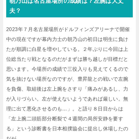
朝乃山は名古屋場所の成績は？左腕は大丈
夫？
2023年７月名古屋場所がドルフィンズアリーナで開催
中の現在ですが幕内力士の朝乃山の初日は明生に負け
たが順調に白星を増やしている。２年ぶりに今回は上
位総当たり戦となるのだがまずは勝ち越しが目標だと
思います。今場所の成績で三役入りも見えてくるので
気を抜けない場所なのですが、豊昇龍との戦いで左腕
を負傷、取組後は左上腕をさすり「痛みがあるし、力
が入りづらい。左が使えないようであれば厳しい。無
理に出て悪化させるのも…」。と語り８日目からは
「左上腕二頭筋部分断裂で４週間の局所安静を要す
る」という診断書を日本相撲協会に提出し休場したの
だが