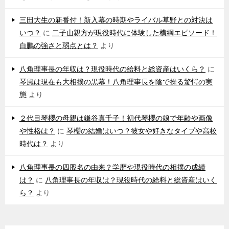
三田大生の新番付！新入幕の時期やライバル草野との対決は
いつ？
に
二子山親方が現役時代に体験した横綱エピソード！
白鵬の強さと弱点とは？
より
八角理事長の年収は？現役時代の給料と総資産はいくら？
に
琴風は現在も大相撲の黒幕！八角理事長を陰で操る驚愕の実
態
より
２代目琴櫻の母親は鎌谷真千子！初代琴櫻の娘で年齢や画像
や性格は？
に
琴櫻の結婚はいつ？彼女や好きなタイプや高校
時代は？
より
八角理事長の四股名の由来？学歴や現役時代の相撲の成績
は？
に
八角理事長の年収は？現役時代の給料と総資産はいく
ら？
より