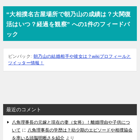
ナ
“大相撲名古屋場所で朝乃山の成績は？大関復
ビ
活はいつ？経過を観察” への1件のフィードバ
ゲ
ック
ー
シ
ピンバック:
朝乃山の結婚相手や彼女は？wikiプロフィールと
ョ
ツイッター情報！
ン
最近のコメント
八角理事長の元嫁と現在の妻（女将）！離婚理由や子供につ
いて
に
八角理事長の学歴は？幼少期のエピソードや相撲協会
を率いる頭脳明晰さを紹介
より