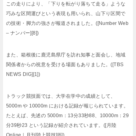
この走りにより、「下りを転がり落ちて走る」ような
巧みな区間運びという表現も用いられ、山下り区間で
の技術・脚力の強さが報道されました。([Number Web
– ナンバー][8])
また、箱根後に鹿児島県庁を訪れ知事と面会し、地域
関係者からの祝意を受ける場面もありました。([TBS
NEWS DIG][1])
トラック競技面では、大学在学中の成績として、
5000m や 10000m における記録が報じられています。
たとえば、先述の 5000m：13分33秒88、10000m：29
分39秒23 という記録が紹介されています。([月陸
Online｜月刊陸上競技][6])