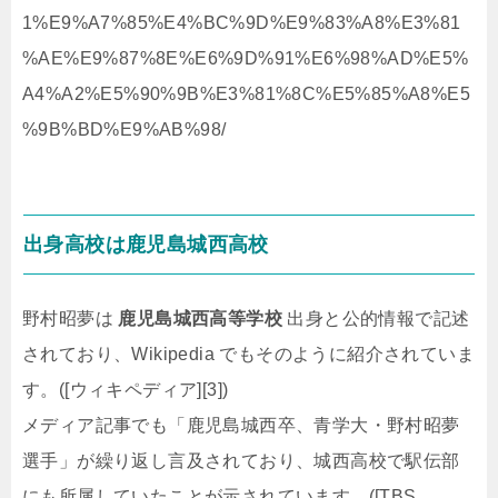
1%E9%A7%85%E4%BC%9D%E9%83%A8%E3%81
%AE%E9%87%8E%E6%9D%91%E6%98%AD%E5%
A4%A2%E5%90%9B%E3%81%8C%E5%85%A8%E5
%9B%BD%E9%AB%98/
出身高校は鹿児島城西高校
野村昭夢は
鹿児島城西高等学校
出身と公的情報で記述
されており、Wikipedia でもそのように紹介されていま
す。([ウィキペディア][3])
メディア記事でも「鹿児島城西卒、青学大・野村昭夢
選手」が繰り返し言及されており、城西高校で駅伝部
にも所属していたことが示されています。([TBS