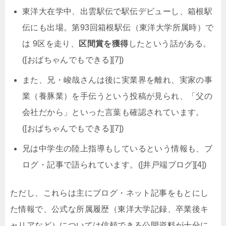
東洋大在学中、出雲駅伝で駅伝デビューし、箱根駅
伝にも出場。第93回箱根駅伝（東洋大学所属時）で
は 9区を走り、
区間賞を獲得
したという話がある。
([おばちゃんでもできる][7])
また、兄・峻哉さんは後に実業界を離れ、実家の事
業（養豚業）を手伝うという投稿が見られ、「父の
会社だから」といった言葉も確認されています。
([おばちゃんでもできる][7])
兄は中学生の陸上指導もしているという情報も、ブ
ログ・記事で語られています。([井戸端ブログ][4])
ただし、これらは主にブログ・ネット記事をもとにし
た情報で、公式な所属履歴（東洋大学記録、卒業後キ
ャリアなど）については信頼できる公開資料が十分に