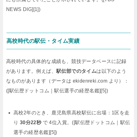
NEWS DIG][1])
高校時代の駅伝・タイム実績
高校時代の具体的な成績も、競技データベースに記録
があります。例えば、
駅伝部でのタイム
は以下のよう
なものがあります（データは ekidenreki.com より）：
([駅伝歴ドットコム｜駅伝選手の経歴名鑑][5])
高校2年のとき、鹿児島県高校駅伝に出場：1区を走
り
30分22秒
で 4位入賞。([駅伝歴ドットコム｜駅伝
選手の経歴名鑑][5])