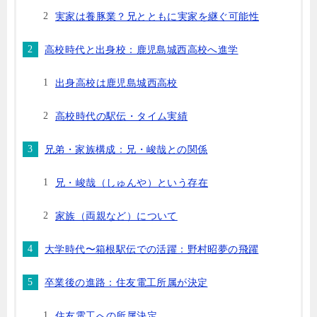
実家は養豚業？兄とともに実家を継ぐ可能性
高校時代と出身校：鹿児島城西高校へ進学
出身高校は鹿児島城西高校
高校時代の駅伝・タイム実績
兄弟・家族構成：兄・峻哉との関係
兄・峻哉（しゅんや）という存在
家族（両親など）について
大学時代〜箱根駅伝での活躍：野村昭夢の飛躍
卒業後の進路：住友電工所属が決定
住友電工への所属決定