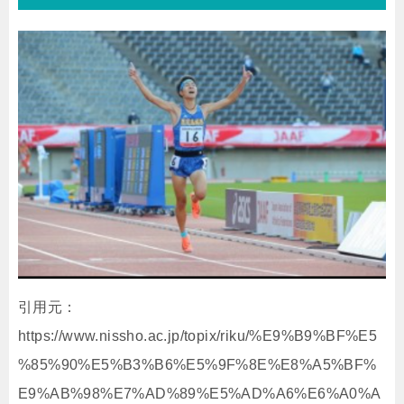
引用元：
https://www.nissho.ac.jp/topix/riku/%E9%B9%BF%E5
%85%90%E5%B3%B6%E5%9F%8E%E8%A5%BF%
E9%AB%98%E7%AD%89%E5%AD%A6%E6%A0%A