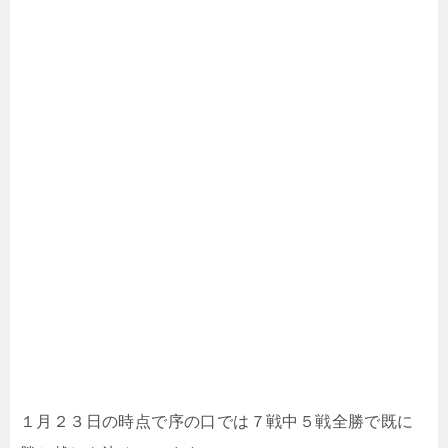
１月２３日の時点で序の口では７戦中５戦全勝で既に