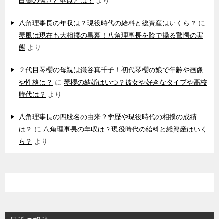
白鵬の強さと弱点とは？
より
八角理事長の年収は？現役時代の給料と総資産はいくら？
に
琴風は現在も大相撲の黒幕！八角理事長を陰で操る驚愕の実
態
より
２代目琴櫻の母親は鎌谷真千子！初代琴櫻の娘で年齢や画像
や性格は？
に
琴櫻の結婚はいつ？彼女や好きなタイプや高校
時代は？
より
八角理事長の四股名の由来？学歴や現役時代の相撲の成績
は？
に
八角理事長の年収は？現役時代の給料と総資産はいく
ら？
より