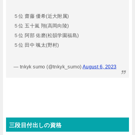
５位 齋藤 優希(近大附属)
５位 五十嵐 翔(高岡向陵)
５位 阿部 佑磨(松韻学園福島)
５位 田中 颯太(野村)
— tnkyk sumo (@tnkyk_sumo)
August 6, 2023
三段目付出しの資格