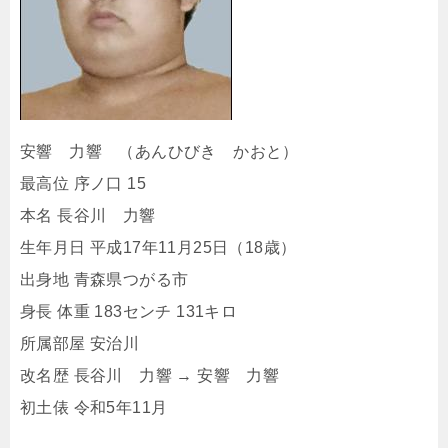
安響 力響 （あんひびき かおと）
最高位 序ノ口 15
本名 長谷川 力響
生年月日 平成17年11月25日（18歳）
出身地 青森県つがる市
身長 体重 183センチ 131キロ
所属部屋 安治川
改名歴 長谷川 力響 → 安響 力響
初土俵 令和5年11月