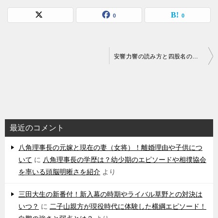
0
0
投
安響力響の読み方と四股名の由来！高校時代の成績と両親や格付け出し放棄の理由
稿
ナ
ビ
ゲ
最近のコメント
ー
シ
八角理事長の元嫁と現在の妻（女将）！離婚理由や子供につ
いて
に
八角理事長の学歴は？幼少期のエピソードや相撲協会
ョ
を率いる頭脳明晰さを紹介
より
ン
三田大生の新番付！新入幕の時期やライバル草野との対決は
いつ？
に
二子山親方が現役時代に体験した横綱エピソード！